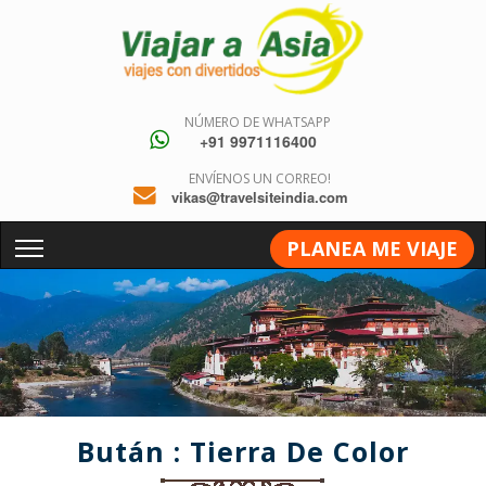
NÚMERO DE WHATSAPP
+91 9971116400
ENVÍENOS UN CORREO!
vikas@travelsiteindia.com
PLANEA ME VIAJE
Bután : Tierra De Color