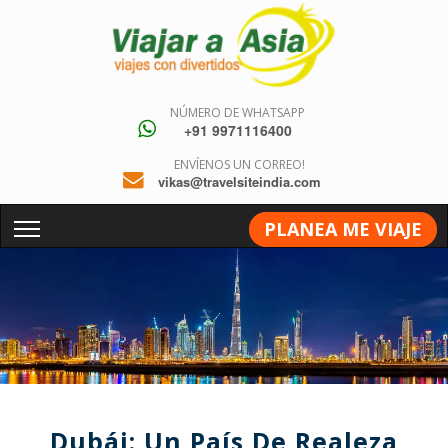
NÚMERO DE WHATSAPP
+91 9971116400
ENVÍENOS UN CORREO!
vikas@travelsiteindia.com
PLANEA ME VIAJE
Dubái: Un País De Realeza