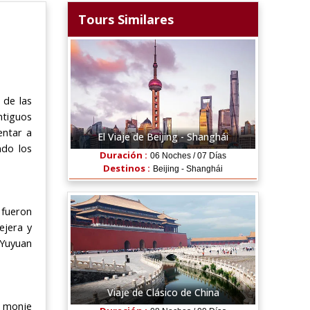
Tours Similares
 de las
ntiguos
entar a
El Viaje de Beijing - Shanghái
ndo los
Duración :
06 Noches / 07 Días
Destinos :
Beijing - Shanghái
 fueron
ejera y
 Yuyuan
Viaje de Clásico de China
l monje