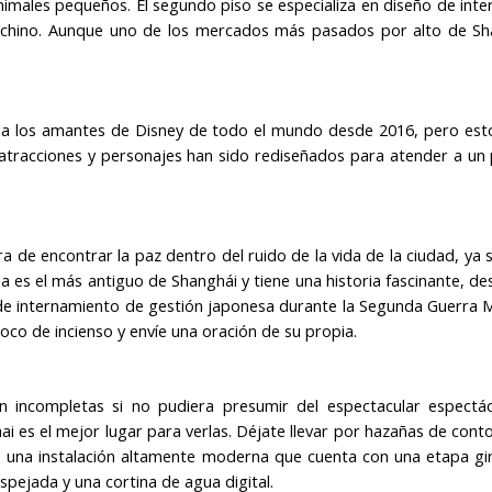
imales pequeños. El segundo piso se especializa en diseño de inter
a chino. Aunque uno de los mercados más pasados por alto de Sh
 a los amantes de Disney de todo el mundo desde 2016, pero est
atracciones y personajes han sido rediseñados para atender a un 
de encontrar la paz dentro del ruido de la vida de la ciudad, ya 
a es el más antiguo de Shanghái y tiene una historia fascinante, de
 de internamiento de gestión japonesa durante la Segunda Guerra M
co de incienso y envíe una oración de su propia.
ían incompletas si no pudiera presumir del espectacular espectá
ai es el mejor lugar para verlas. Déjate llevar por hazañas de conto
 una instalación altamente moderna que cuenta con una etapa gir
pejada y una cortina de agua digital.