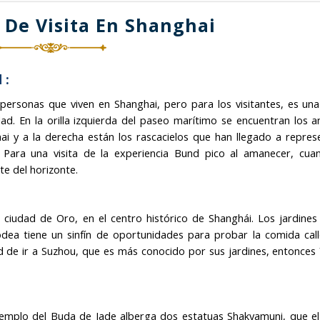
 De Visita En Shanghai
 :
ersonas que viven en Shanghai, pero para los visitantes, es una
ad. En la orilla izquierda del paseo marítimo se encuentran los a
hai y a la derecha están los rascacielos que han llegado a repres
 Para una visita de la experiencia Bund pico al amanecer, cua
te del horizonte.
o ciudad de Oro, en el centro histórico de Shanghái. Los jardines
rodea tiene un sinfín de oportunidades para probar la comida call
d de ir a Suzhou, que es más conocido por sus jardines, entonces
Templo del Buda de Jade alberga dos estatuas Shakyamuni, que e