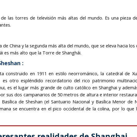
 de las torres de televisión más altas del mundo. Es una pieza d
antes.
a de China y la segunda más alta del mundo, que se eleva hacia los c
ái es más alto que la Torre de Shanghái.
Sheshan :
sta construido en 1911 en estilo neorrománico, la catedral de Xuj
es otro espléndido recordatorio del rico patrimonio multinaci
ahui, es el lugar más grande de culto católico en Shanghai y ademá
 por sus dos campanarios de 50 metros de altura e interior restaur
la Basílica de Sheshan (el Santuario Nacional y Basílica Menor de 
mana se encuentra en el pico occidental de la colina, por lo que l
eresantes realidades de Shanghai