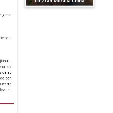
La Gran Muralla China
e genio
ielos a
iahui -
onal de
s de su
ado con
Nuestra
leva su