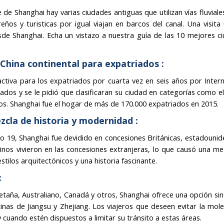
de Shanghai hay varias ciudades antiguas que utilizan vías fluvial
eños y turisticas por igual viajan en barcos del canal. Una visita
sde Shanghai. Echa un vistazo a nuestra guía de las 10 mejores c
 China continental para expatriados :
tiva para los expatriados por cuarta vez en seis años por Intern
dos y se le pidió que clasificaran su ciudad en categorías como e
ros. Shanghai fue el hogar de más de 170.000 expatriados en 2015.
cla de historia y modernidad :
lo 19, Shanghai fue devidido en concesiones Británicas, estadounid
inos vivieron en las concesiones extranjeras, lo que causó una me
stilos arquitectónicos y una historia fascinante.
:
taña, Australiano, Canadá y otros, Shanghai ofrece una opción sin
inas de Jiangsu y Zhejiang. Los viajeros que deseen evitar la mole
y cuando estén dispuestos a limitar su tránsito a estas áreas.