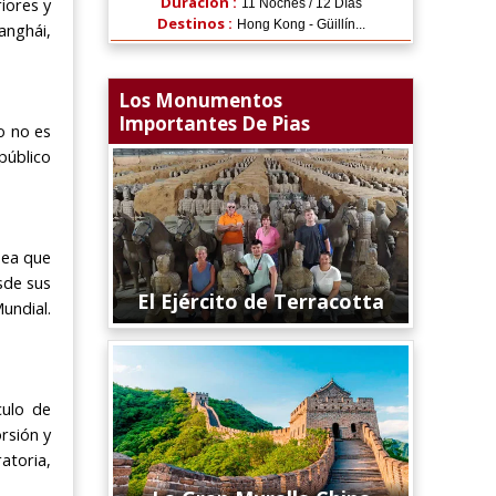
Duración :
iores y
11 Noches / 12 Días
Destinos :
Hong Kong - Güillín...
anghái,
Los Monumentos
Importantes De Pias
o no es
público
sea que
sde sus
El Ejército de Terracotta
undial.
culo de
rsión y
atoria,