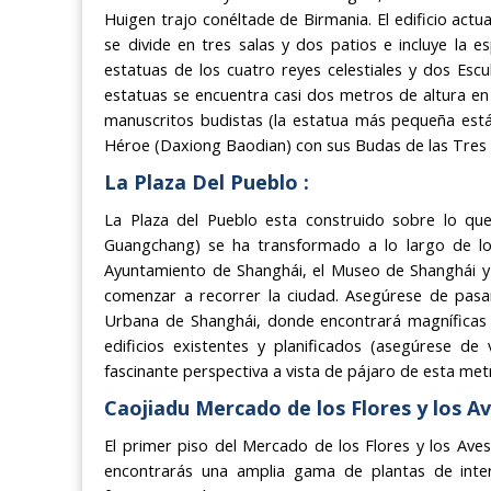
Huigen trajo conéltade de Birmania. El edificio actu
se divide en tres salas y dos patios e incluye la 
estatuas de los cuatro reyes celestiales y dos Esc
estatuas se encuentra casi dos metros de altura en
manuscritos budistas (la estatua más pequeña está
Héroe (Daxiong Baodian) con sus Budas de las Tres 
La Plaza Del Pueblo :
La Plaza del Pueblo esta construido sobre lo qu
Guangchang) se ha transformado a lo largo de los
Ayuntamiento de Shanghái, el Museo de Shanghái y 
comenzar a recorrer la ciudad. Asegúrese de pasar
Urbana de Shanghái, donde encontrará magníficas 
edificios existentes y planificados (asegúrese d
fascinante perspectiva a vista de pájaro de esta me
Caojiadu Mercado de los Flores y los Av
El primer piso del Mercado de los Flores y los Av
encontrarás una amplia gama de plantas de inter