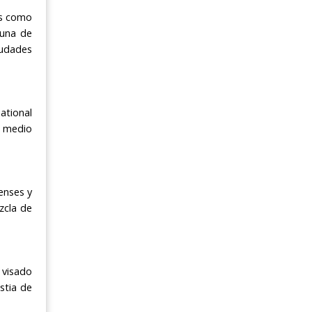
es como
 una de
iudades
ational
l medio
enses y
zcla de
 visado
stia de