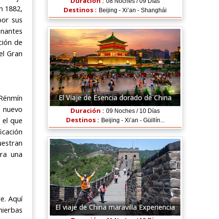
Duración :
08 Noches / 09 Días
n 1882,
Destinos :
Beijing - Xi’an - Shanghái
por sus
onantes
ción de
el Gran
El Viaje de Esencia dorado de China
(Rénmín
l nuevo
Duración :
09 Noches / 10 Días
Destinos :
 el que
Beijing - Xi’an - Güillín...
icación
uestran
ara una
e. Aquí
El viaje de China maravilla Experiencia
hierbas