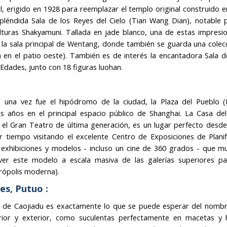
al, erigido en 1928 para reemplazar el templo original construido e
espléndida Sala de los Reyes del Cielo (Tian Wang Dian), notable 
ulturas Shakyamuni. Tallada en jade blanco, una de estas impresi
 la sala principal de Wentang, donde también se guarda una colec
 en el patio oeste). También es de interés la encantadora Sala d
Edades, junto con 18 figuras luohan.
e una vez fue el hipódromo de la ciudad, la Plaza del Pueblo 
 años en el principal espacio público de Shanghai. La Casa de
el Gran Teatro de última generación, es un lugar perfecto desde
 tiempo visitando el excelente Centro de Exposiciones de Planif
exhibiciones y modelos - incluso un cine de 360 grados - que m
e ver este modelo a escala masiva de las galerías superiores p
trópolis moderna).
es, Putuo :
es de Caojiadu es exactamente lo que se puede esperar del nombr
ior y exterior, como suculentas perfectamente en macetas y 