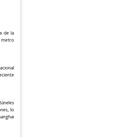
a de la
e metro
acional
eciente
túneles
nes, lo
hanghai