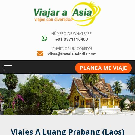
NÚMERO DE WHATSAPP
+91 9971116400
ENVÍENOS UN CORREO!
vikas@travelsiteindia.com
PLANEA ME VIAJE
Viajes A Luang Prabang (Laos)