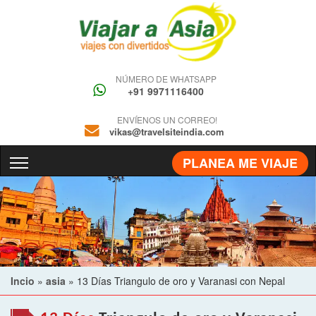
NÚMERO DE WHATSAPP
+91 9971116400
ENVÍENOS UN CORREO!
vikas@travelsiteindia.com
PLANEA ME VIAJE
Incio
»
asia
»
13 Días Triangulo de oro y Varanasi con Nepal