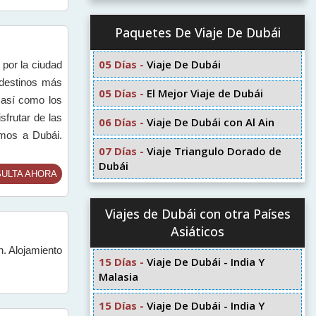
Paquetes De Viaje De Dubái
05 Días -
Viaje De Dubái
por la ciudad
 destinos más
05 Días -
El Mejor Viaje de Dubái
 así como los
frutar de las
06 Días -
Viaje De Dubái con Al Ain
emos a Dubái.
07 Días -
Viaje Triangulo Dorado de
Dubái
ULTA AHORA
Viajes de Dubái con otra Países
Asiáticos
h. Alojamiento
15 Días -
Viaje De Dubái - India Y
Malasia
15 Días -
Viaje De Dubái - India Y