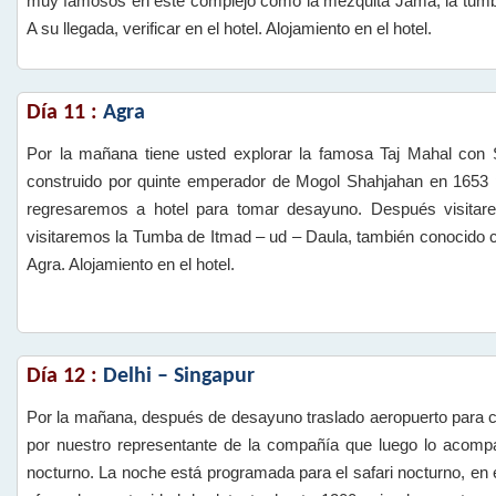
muy famosos en este complejo como la mezquita Jama, la tumba
A su llegada, verificar en el hotel. Alojamiento en el hotel.
Día 11 :
Agra
Por la mañana tiene usted explorar la famosa Taj Mahal con
construido por quinte emperador de Mogol Shahjahan en 1653 
regresaremos a hotel para tomar desayuno. Después visitar
visitaremos la Tumba de Itmad – ud – Daula, también conocido 
Agra. Alojamiento en el hotel.
Día 12 :
Delhi – Singapur
Por la mañana, después de desayuno traslado aeropuerto para co
por nuestro representante de la compañía que luego lo acompaña 
nocturno. La noche está programada para el safari nocturno, en e