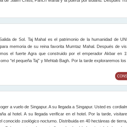
 de Salim Chisti, Panch Mahal y la puerta por Buland. Después Tra
 Salida de Sol. Taj Mahal es el patrimonio de la humanidad de
para memoria de su reina favorita Mumtaz Mahal. Después de visi
emos el fuerte Agra que construido por el emperador Akbar en 
como “el pequeña Taj” y Mehtab Bagh. Por la tarde exploraremos lo
CONS
ger a vuelo de Singapur. A su llegada a Singapur. Usted es cordial
al hotel. A su llegada verificar en el hotel. Por la tarde, visitar
l conocido zoológico nocturno. Distribuida en 40 hectáreas de tierra,