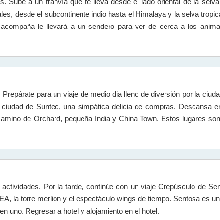
. Sube a un tranvía que te lleva desde el lado oriental de la selva
les, desde el subcontinente indio hasta el Himalaya y la selva tropic
 lo acompaña le llevará a un sendero para ver de cerca a los anim
repárate para un viaje de medio dia lleno de diversión por la ciud
a ciudad de Suntec, una simpática delicia de compras. Descansa en
camino de Orchard, pequeña India y China Town. Estos lugares so
ctividades. Por la tarde, continúe con un viaje Crepúsculo de Sent
 SEA, la torre merlion y el espectáculo wings de tiempo. Sentosa es una
en uno. Regresar a hotel y alojamiento en el hotel.