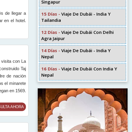
Singapur
s de llegar a
15 Días -
Viaje De Dubái - India Y
Tailandia
r en el hotel.
12 Días -
Viaje De Dubái Con Delhi
Agra Jaipur
14 Días -
Viaje De Dubái - India Y
Nepal
visita con La
16 Días -
Viaje De Dubái Con India Y
onstruido Taj
Nepal
re de nación
os el minarete
egan en 1569.
ULTA AHORA