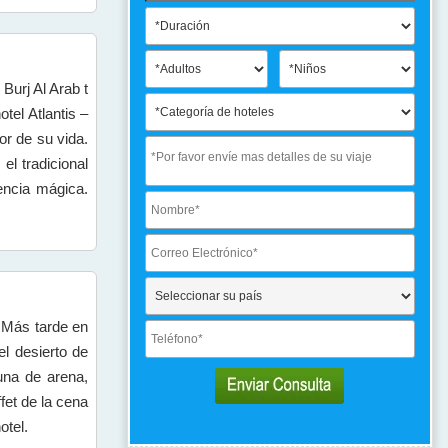
urj Al Arab t
tel Atlantis –
or de su vida.
l tradicional
encia mágica.
. Más tarde en
el desierto de
una de arena,
fet de la cena
otel.