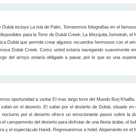
ubái incluye La Isla de Palm, Tomaremos fotografías en el famoso B
isponibles para la Torre de Dubái Creek, La Mezquita Jumeirah, el ho
ágica Dubái que permite crear algunos recuerdos hermosos con el am
rmosa Dubái Creek. Como usted estaría navegando suavemente en e
rgo del arroyo estaría obligado a pasar, por lo que es una experi
os oportunidad a visitar El mas largo torre del Mundo Burj Khalifa
safari en el desierto. El safari por el desierto de Dubái, situado en 
ri nocturno por el desierto ofrece un emocionante paseo sobre la d
l campamento del desierto para disfrutar de una fiesta árabe, el buf
ura y el espectáculo Haridi. Regresaremos a hotel. Alojamiento en el h