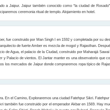
lado a Jaipur. Jaipur también conocido como “la ciudad de Rosado”
articiparemos ceremonia ritual de templo. Alojamiento en hotel.
er, fue construido por Man Singh I en 1592 y completada por su des
 arquitecto de fuerte Amber es mezcla de mogol y Rajasthan. Después
cio de Agua, el palacio de la Ciudad, construido por Maharajá Sawai
r y Palacio de vientos. El Jantar manter es una observatorio que co
remos los mercados de Jaipur donde compraremos ropa típico de Raja
a. En el Camino, Exploraremos una ciudad Fatehpur Sikri. Fatehpur 
kri también fue construido por el emperador Akbar en 1569. Hay muc