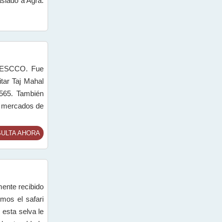
slado a Agra.
 UNESCCO. Fue
tar Taj Mahal
1565. También
s mercados de
ULTA AHORA
mente recibido
emos el safari
 esta selva le