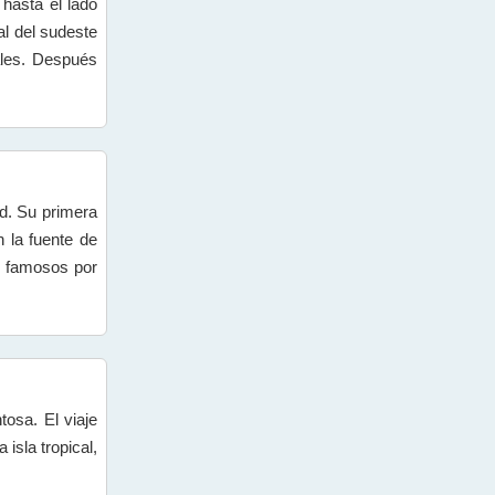
 hasta el lado
al del sudeste
ales. Después
ad. Su primera
 la fuente de
n famosos por
osa. El viaje
 isla tropical,