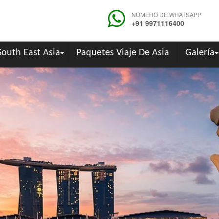
NÚMERO DE WHATSAPP
+91 9971116400
South East Asia
Paquetes Viaje De Asia
Galería