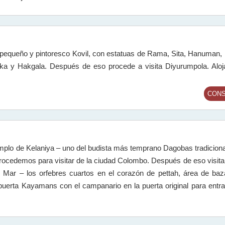
equeño y pintoresco Kovil, con estatuas de Rama, Sita, Hanuman
ika y Hakgala. Después de eso procede a visita Diyurumpola. Aloj
CONS
 templo de Kelaniya – uno del budista más temprano Dagobas tradicio
e procedemos para visitar de la ciudad Colombo. Después de eso visita
e de Mar – los orfebres cuartos en el corazón de pettah, área de b
puerta Kayamans con el campanario en la puerta original para entrar