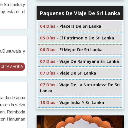
de Sri Lanka y
oy esta es el
Paquetes De Viaje De Sri Lanka
04 Días -
Placers De Sri Lanka
05 Días -
El Patrimonio De Sri Lanka
06 Días -
El Mejor De Sri Lanka
ya,Dunuwala y
07 Días -
Viaje De Ramayana Sri Lanka
ULTA AHORA
07 Días -
Viaje De Sri Lanka
07 Días -
Viaje De La Naturaleza De Sri
Lanka
caída de agua
13 Días -
Viaje India Y Sri Lanka
ra en la selva
uman, Ramboda
o con Hanuman