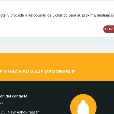
hotel y procede a aeropuerto de Colombo para su próxima destinaci
CONS
S Y HAGA SU VIAJE MEMORABLE
ón del contacto
sia
/D5, New Ashok Nagar