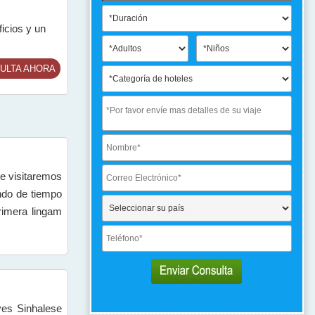
ficios y un
ULTA AHORA
de visitaremos
ndo de tiempo
imera lingam
yes Sinhalese