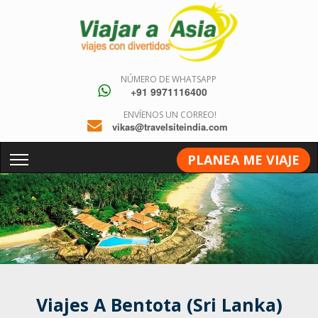
NÚMERO DE WHATSAPP
+91 9971116400
ENVÍENOS UN CORREO!
vikas@travelsiteindia.com
PLANEA ME VIAJE
Viajes A Bentota (Sri Lanka)