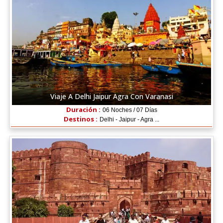
Viaje A Delhi Jaipur Agra Con Varanasi
Duración :
06 Noches / 07 Días
Destinos :
Delhi - Jaipur - Agra ...