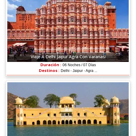
Viaje A Delhi Jaipur Agra Con Varanasi
Duración :
06 Noches / 07 Días
Destinos :
Delhi - Jaipur - Agra ...