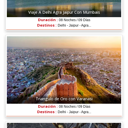
Viaje A Delhi Agra Jaipur Con Mumbais
Duración :
08 Noches / 09 Días
Destinos :
Delhi - Jaipur - Agra...
Triangulo de Oro con Varanasi
Duración :
08 Noches / 09 Días
Destinos :
Delhi - Jaipur - Agra...