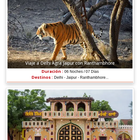
Viaje a Delhi Agra Jaipur con Ranthambhore
Duración :
06 Noches / 07 Días
Destinos :
Delhi - Jaipur - Ranthambhore...